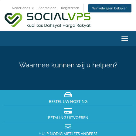
Nederlands
Aanmelden
Registreren
Winkelwagen bekijken
Navig
in-/u
Waarmee kunnen wij u helpen?
BESTEL UW HOSTING
BETALING UITVOEREN
HULP NODIG MET IETS ANDERS?