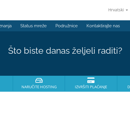
Hrvatski
znanja
Status mreže
Podružnice
Kontaktirajte nas
Što biste danas željeli raditi?
NARUČITE HOSTING
IZVRŠITI PLAĆANJE
D