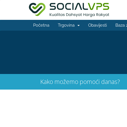
Početna
Trgovina
Obavijesti
Baza 
Kako možemo pomoći danas?