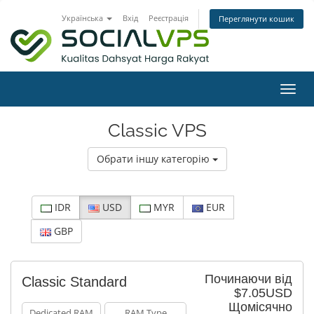
Українська
Вхід
Реєстрація
Переглянути кошик
Пере
Classic VPS
Обрати іншу категорію
IDR
USD
MYR
EUR
GBP
Починаючи від
Classic Standard
$7.05USD
Щомісячно
Dedicated RAM
RAM Type