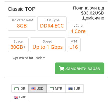
Починаючи від
Classic TOP
$33.62USD
Щомісячно
Dedicated RAM
RAM Type
8GB
DDR4 ECC
vCore
4 Core
Space
Speed
MT4
30GB+
Up to 1 Gbps
±16
Optimized for Traders
Замовити зараз
IDR
USD
MYR
EUR
GBP