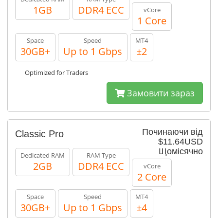
1GB
DDR4 ECC
vCore
1 Core
Space
Speed
MT4
30GB+
Up to 1 Gbps
±2
Optimized for Traders
Замовити зараз
Починаючи від
Classic Pro
$11.64USD
Щомісячно
Dedicated RAM
RAM Type
2GB
DDR4 ECC
vCore
2 Core
Space
Speed
MT4
30GB+
Up to 1 Gbps
±4