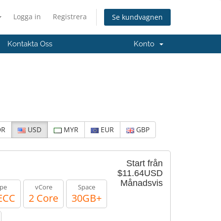
Logga in
Registrera
Se kundvagnen
Kontakta Oss
Konto
DR
USD
MYR
EUR
GBP
Start från
$11.64USD
Månadsvis
pe
vCore
Space
ECC
2 Core
30GB+