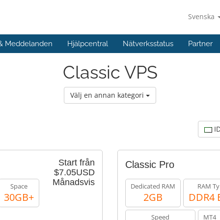
Svenska
 & Meddelanden
Hjälpcentral
Nätverksstatus
Partner
Classic VPS
Välj en annan kategori
I
Start från
Classic Pro
$7.05USD
Månadsvis
Space
Dedicated RAM
RAM Ty
30GB+
2GB
DDR4 
Speed
MT4