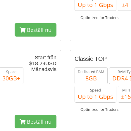
Up to 1 Gbps
±4
Optimized for Traders
Beställ nu
Start från
Classic TOP
$18.29USD
Månadsvis
Space
Dedicated RAM
RAM Ty
30GB+
8GB
DDR4 
Speed
MT4
Up to 1 Gbps
±16
Optimized for Traders
Beställ nu