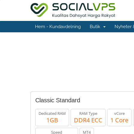
Hem - Kundavdelning
Butik
Nyheter
Classic Standard
Dedicated RAM
RAM Type
vCore
1GB
DDR4 ECC
1 Core
Speed
MT4