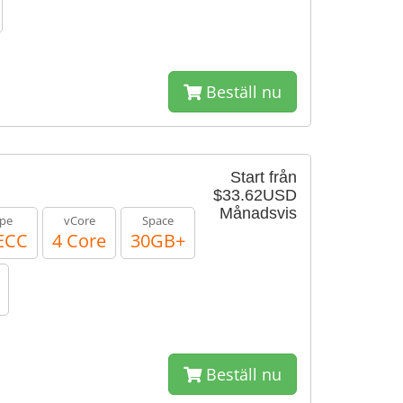
Beställ nu
Start från
$33.62USD
Månadsvis
pe
vCore
Space
ECC
4 Core
30GB+
Beställ nu