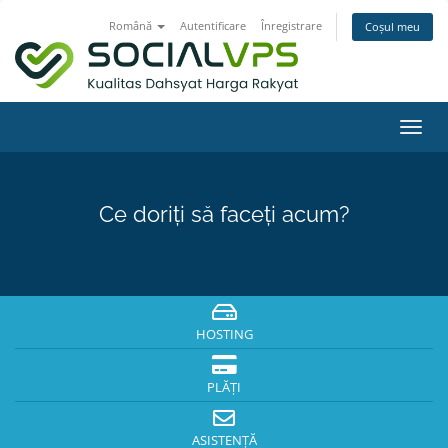
Română
Autentificare
Înregistrare
Coșul meu
Navi
Toggl
Ce doriți să faceți acum?
HOSTING
PLĂȚI
ASISTENȚĂ