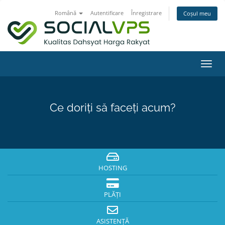
Română
Autentificare
Înregistrare
Coșul meu
Navi
Toggl
Ce doriți să faceți acum?
HOSTING
PLĂȚI
ASISTENȚĂ